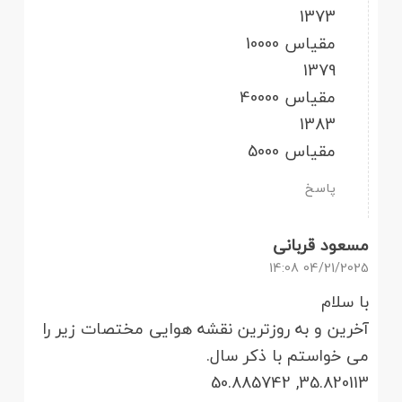
1373
مقیاس 10000
1379
مقیاس 40000
1383
مقیاس 5000
پاسخ
مسعود قربانی
04/21/2025 14:08
با سلام
آخرین و به روزترین نقشه هوایی مختصات زیر را
می خواستم با ذکر سال.
35.820113, 50.885742