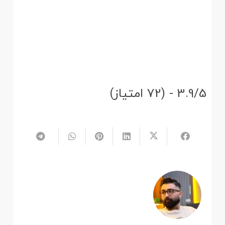
3.9/5 - (72 امتیاز)