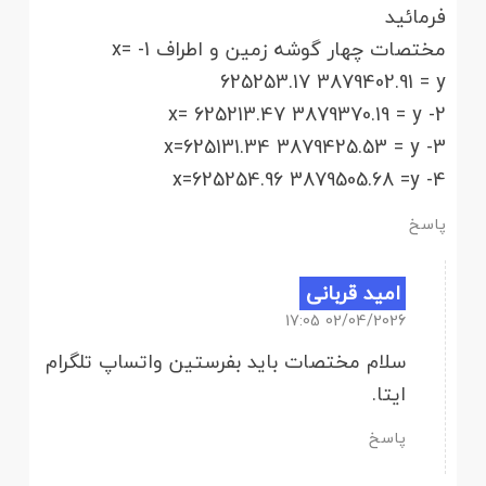
فرمائید
مختصات چهار گوشه زمین و اطراف 1- x=
625253.17 3879402.91 = y
2- x= 625213.47 3879370.19 = y
3- x=625131.34 3879425.53 = y
4- x=625254.96 3879505.68 =y
پاسخ
امید قربانی
02/04/2026 17:05
سلام مختصات باید بفرستین واتساپ تلگرام
ایتا.
پاسخ