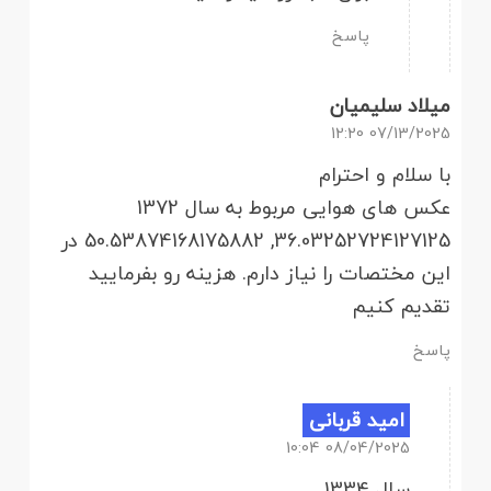
پاسخ
میلاد سلیمیان
07/13/2025 12:20
با سلام و احترام
عکس های هوایی مربوط به سال 1372
36.03252724127125, 50.53874168175882 در
این مختصات را نیاز دارم. هزینه رو بفرمایید
تقدیم کنیم
پاسخ
امید قربانی
08/04/2025 10:04
سال 1334