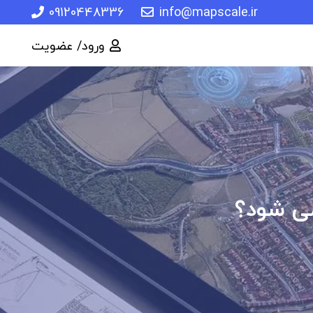
09120448336
info@mapscale.ir
ورود/ عضویت
می شود؟