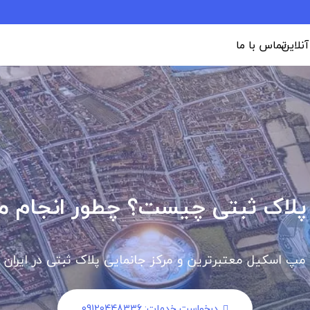
 آنلاین
تماس با ما
پلاک ثبتی چیست؟ چطور انجام 
مپ اسکیل معتبرترین و مرکز جانمایی پلاک ثبتی در ایران
درخواست خدمات: 09120448336