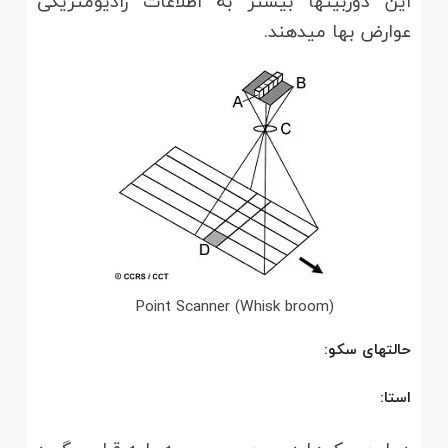
این دوربین­ها بیشتر به اطلاعات رادیومتریکی
عوارض بها می­دهند.
(Point Scanner (Whisk broom
حالت­های سکو:
استا: