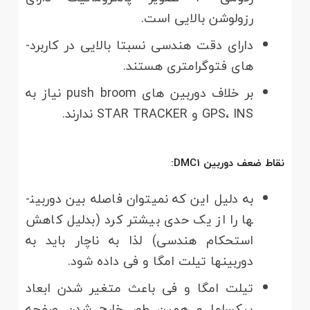
رزولوشن بالایی است.
دارای دقت هندسی نسبتا بالایی در کاربرد­
های فتوگرامتری هستند.
بر خلاف دوربین های push broom نیاز به
GPS، INS و STAR TRACKER ندارند.
نقاط ضعف دوربین DMC1:
به دلیل این که نمی­توان فاصله بین دوربین­
ها را از یک حدی بیشتر کرد (بدلیل کاهش
استحکام هندسی) لذا به ناچار باید به
دوربین­ها تیلت امگا و فی داده شود.
تیلت امگا و فی باعث متغیر شدن ابعاد
پیکسل­ها و همین طور خارج شدن صفحه