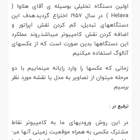
اولین دستگاه تحلیلی بوسیله­ ی آقای هلاوا (
Helava ) در سال ۱۹۵۷ اختراع گردید.هدف این
دستگاه­های تبدیل، کم کردن نقش اپراتور و
اضافه کردن نقش کامپیوتر می­باشد.روند عملکرد
این دستگاه­ها بدین صورت است که از عکس­های
آنالوگ استفاده می­کنیم.
زمانی که عکس­ها را وارد رایانه می­نماییم با دو
مرحله می­توان از تصاویر به مدل یا نقشه مورد نظر
برسیم.
ترفیع در :
در این روش ورودی­های ما به کامپیوتر نقاط
مشترک عکسی به همراه موقعیت زمینی آن­ها می­