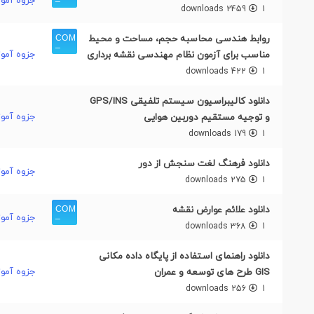
2459 downloads
1
روابط هندسی محاسبه حجم، مساحت و محیط
جزوه آمو
مناسب برای آزمون نظام مهندسی نقشه برداری
422 downloads
1
دانلود کالیبراسیون سیستم تلفیقی GPS/INS
جزوه آمو
و توجیه مستقیم دوربین هوایی
179 downloads
1
دانلود فرهنگ لغت سنجش از دور
جزوه آمو
275 downloads
1
دانلود علائم عوارض نقشه
جزوه آمو
368 downloads
1
دانلود راهنمای استفاده از پایگاه داده مکانی
جزوه آمو
GIS طرح های توسعه و عمران
256 downloads
1