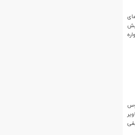
ای
یش
اره
وس
یر
فی