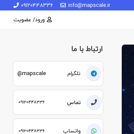
09120448336
info@mapscale.ir
ورود/ عضویت
ارتباط با ما
تلگرام
mapscale@
تماس
09120448336
واتساپ
09120448336