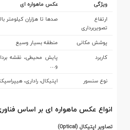
ویژگی
عکس ماهواره ای
ارتفاع
صدها تا هزاران کیلومتر با
تصویربرداری
پوشش مکانی
منطقه بسیار وسیع
کاربرد
پایش محیطی، نقشه بردار
و…
نوع سنسور
اپتیکال، راداری، هیپراسپکت
انواع عکس ماهواره ای بر اساس فناور
تصاویر اپتیکال (Optical)