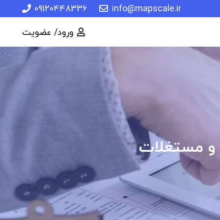
09120448336
info@mapscale.ir
ورود/ عضویت
 و مستغلات