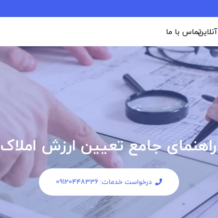
 آنلاین
تماس با ما
:راهنمای جامع تعیین ارزش املاک
درخواست خدمات: 09120448336