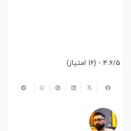
4.6/5 - (16 امتیاز)