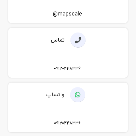
mapscale@
تماس
09120448336
واتساپ
09120448336