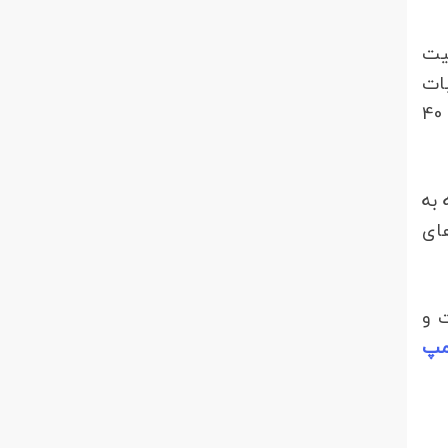
لیت
بات
اینکه اراضی کاربری کشاورزی داشته اند تهیه نقشه هوایی روستایی یا تهیه عکس های هوایی روستایی دهه 40
 به
 های
گان نیست و
پ