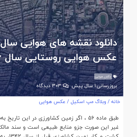
عکس هوایی روستایی سال 1346
عکس هوایی
بروزرسانی:
1 سال پیش
303
دیدگاه
خانه
/
وبلاگ مپ اسکیل
/
عکس هوایی
طبق ماده ۵۶ ، اگر زمین کشاورزی در این ت
غیر این صورت جزو منابع طبیعی است و سند مالکیت