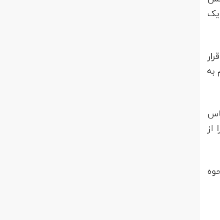
یک
رار
 به
1 دارند تا بر اساس
 از
باره نقشه های هوایی اراضی روستای سال 1342 و نحوه