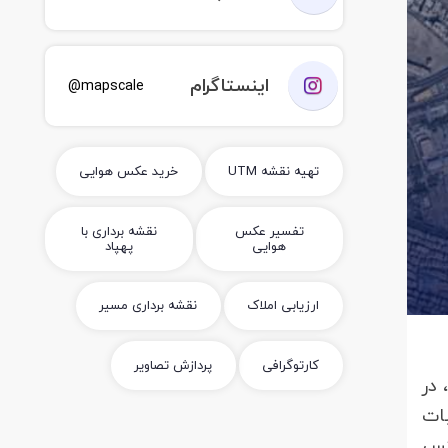
اینستاگرام
mapscale@
تهیه نقشه UTM
خرید عکس هوایی
تفسیر عکس
نقشه برداری با
هوایی
پهپاد
ارزیابی املاک
نقشه برداری مسیر
کارتوگرافی
پردازش تصاویر
 در
بات
ال 1342 و دانلود عکس