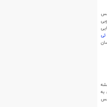
کس
وبی
یی
تی
سان
، بیشه
 به
عکس