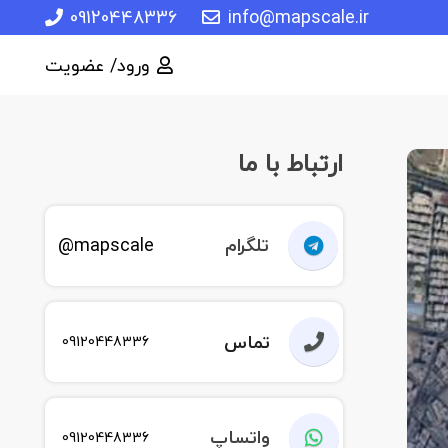
09120448336
info@mapscale.ir
ورود/ عضویت
ارتباط با ما
تلگرام
mapscale@
تماس
09120448336
واتساپ
09120448336