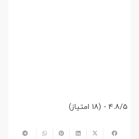
4.8/5 - (18 امتیاز)