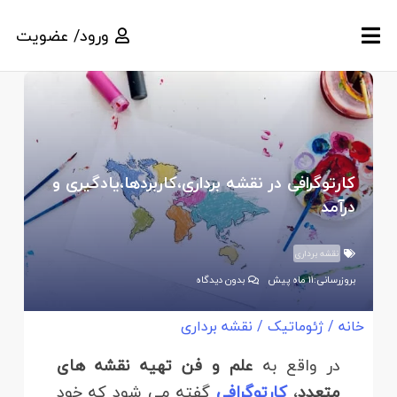
ورود/ عضویت
کارتوگرافی در نقشه برداری،کاربردها،یادگیری و
درآمد
نقشه برداری
بروزرسانی:
11 ماه پیش
بدون دیدگاه
خانه
/
ژئوماتیک
/
نقشه برداری
در واقع به
علم و فن تهیه نقشه های
متعدد
،
کارتوگرافی
گفته می شود که خود