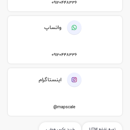
09120448336
واتساپ
09120448336
اینستاگرام
mapscale@
تهیه نقشه UTM
خرید عکس هوایی