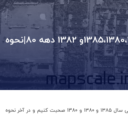
نقشه هوایی سال 1385،1380،1384،1389و 1382 دهه 80|نحوه
در این مبحث می خواهیم راجع‌به نقشه هوایی سال ۱۳۸۵ و ۱۳۸۰ و 1380 صحبت کنیم و در آخر نحوه