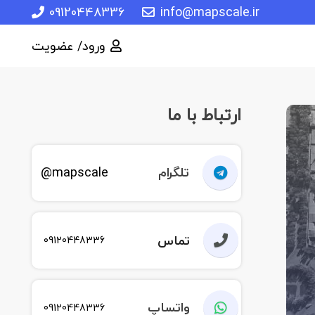
09120448336
info@mapscale.ir
ورود/ عضویت
ارتباط با ما
تلگرام
mapscale@
تماس
09120448336
واتساپ
09120448336