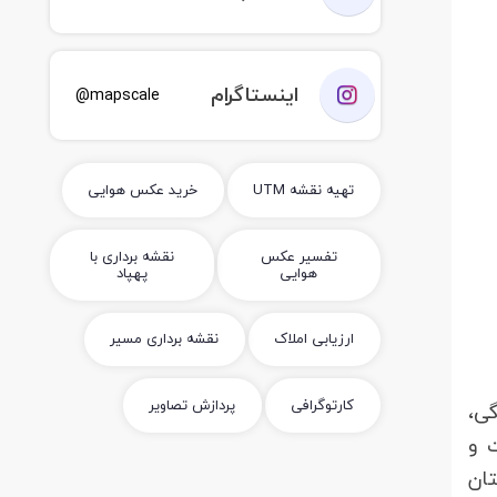
اینستاگرام
mapscale@
تهیه نقشه UTM
خرید عکس هوایی
تفسیر عکس
نقشه برداری با
هوایی
پهپاد
ارزیابی املاک
نقشه برداری مسیر
کارتوگرافی
پردازش تصاویر
 زندگی،
 و
این استان