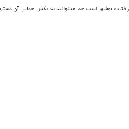
حتی اگر ملک یا زمین شما در روستاها یا مناطق دورافتاده بوشهر است هم می‎توانید به عکس هوایی 