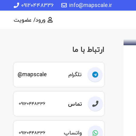
09120448336
info@mapscale.ir
ورود/ عضویت
ارتباط با ما
تلگرام
mapscale@
تماس
09120448336
واتساپ
09120448336