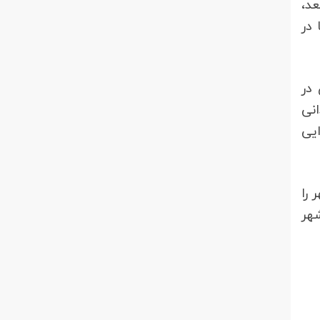
ان به بعد،
جا در
ایجاد می‏شود این است که فرق عکس هوایی با عکس ماهواره‎ای در
 چندانی
ایی
ایی بوشهر را
شهر