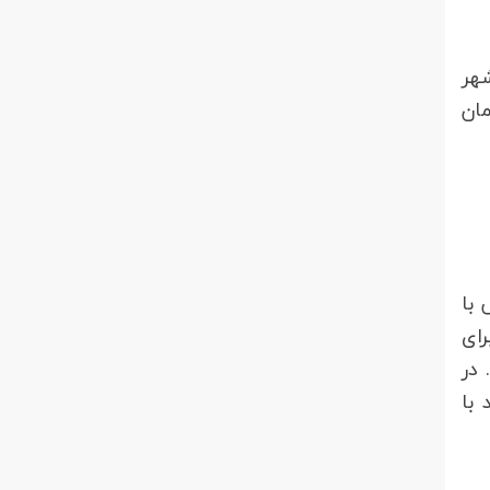
وشهر
مان
ی دیگر، دوربین‎های خاص با
 بوشهر برای
می‏شود. در
 منابع ملی داشته باشید هم می‎توانید با