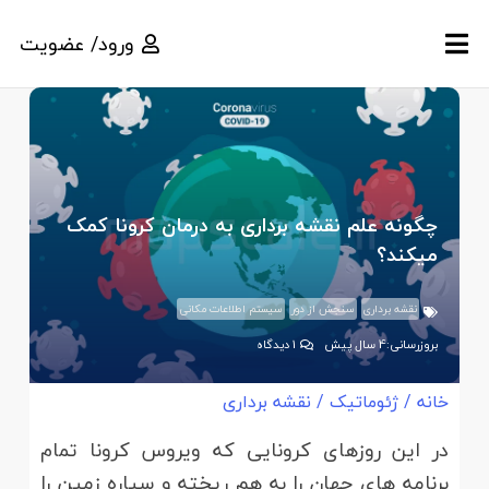
ورود/ عضویت
چگونه علم نقشه برداری به درمان کرونا کمک
میکند؟
نقشه برداری
سنجش از دور
سیستم اطلاعات مکانی
بروزرسانی:
4 سال پیش
1
دیدگاه
خانه
/
ژئوماتیک
/
نقشه برداری
در این روزهای کرونایی که ویروس کرونا تمام
برنامه های جهان را به هم ریخته و سیاره زمین را