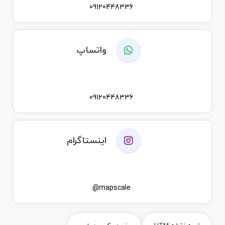
09120448336
واتساپ
09120448336
اینستاگرام
mapscale@