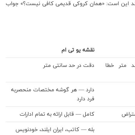
رسند این است: «همان کروکی قدیمی کافی نیست؟» جواب
نقشه یو تی ام
 متر خطا
دقت در حد سانتی متر
دارد — هر گوشه مختصات منحصربه
فرد دارد
تراض
کامل — قابل ارائه به تمام ادارات
بله — کاتب، ایران ایلند، خودنویس