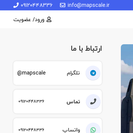
09120448336
info@mapscale.ir
ورود/ عضویت
ارتباط با ما
تلگرام
mapscale@
تماس
09120448336
واتساپ
09120448336