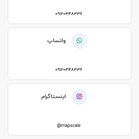
09120448336
واتساپ
09120448336
اینستاگرام
mapscale@