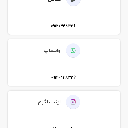
09120448336
واتساپ
09120448336
اینستاگرام