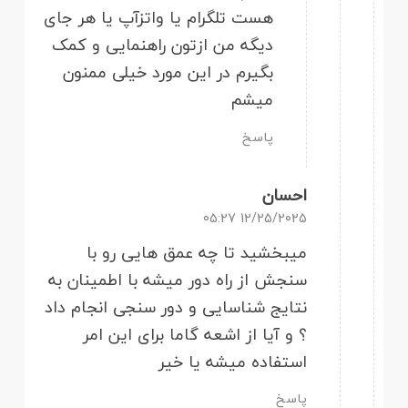
هست تلگرام یا واتزآپ یا هر جای
دیگه من ازتون راهنمایی و کمک
بگیرم در این مورد خیلی ممنون
میشم
پاسخ
احسان
12/25/2025 05:27
میبخشید تا چه عمق هایی رو با
سنجش از راه دور میشه با اطمینان به
نتایج شناسایی و دور سنجی انجام داد
؟ و آیا از اشعه گاما برای این امر
استفاده میشه یا خیر
پاسخ