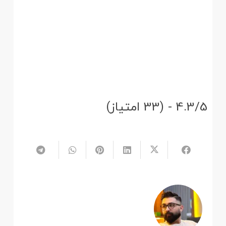
4.3/5 - (33 امتیاز)