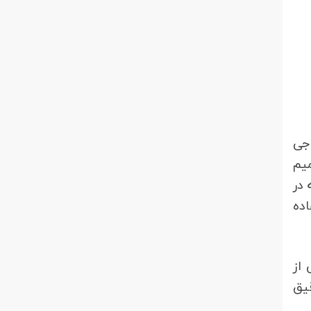
 جی
س شمیم
 در
اده
از
قیق