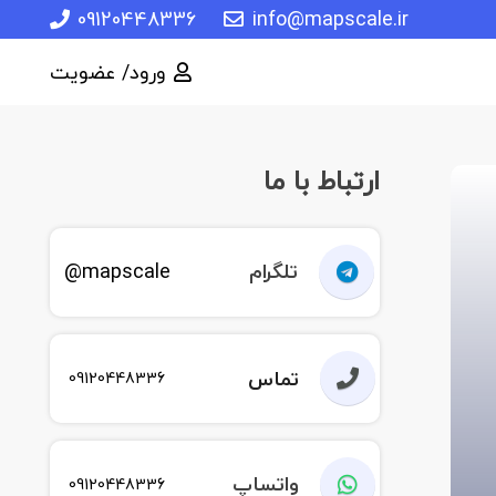
09120448336
info@mapscale.ir
ورود/ عضویت
ارتباط با ما
تلگرام
mapscale@
تماس
09120448336
واتساپ
09120448336