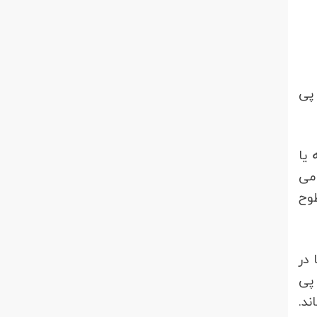
 پی
 یا
 می
طوح
 در
 پی
ند.