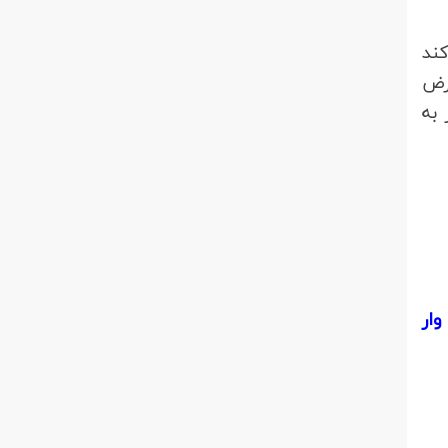
ند
رض
به
ست وار