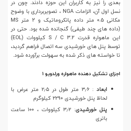
بعدی را نیز به کاربران این حوزه دادند. چون در
نسل اول آن، الزامات NGA ، تصویربرداری با وضوح
مکانی 0.5 متر داده پانکروماتیک و 2 متر MS
(داده های چند طیفی) گنجانده شده بود. حتی در
این ماهواره قدرت S / C 3.2 کیلووات (EOL)
توسط پنل های خورشیدی سه اتصال فراهم گردید،
تا خواسته های ذکر شده به سهولت برآورده شود.
اجزای تشکیل دهنده ماهواره
ورلدویو
1
ابعاد
: ۳٫۶ متر طول در ۲٫۵ متر عرض با
لحاظ پنل خورشیدی ۲۲۹۰ کیلوگرم
پنل خورشیدی
: ۳٫۲ کیلووات ، ۱۰۰ ساعت
باتری