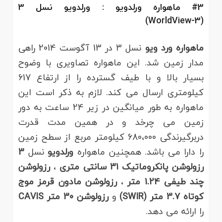
#3 ماهواره
ورلدویو
:
ورلدویو
نسل 3
(WorldView-3)
ماهواره ورد ویو
نسل 3 در 13 آگوست 2014 راهی
مدار زمین شد. این ماهواره تصاویری با وضوح
بسیار بالا و با طیف گسترده را از ارتفاع 617
کیلومتری ارسال می کند. لازم به ذکر است این
ماهواره به طور میانگین در زیر 24 ساعت به دور
زمین می چرخد و در همین مدت قدرت
دربرگیرندگی 680،000 کیلومتر مربع از سطح زمین
را دارا می باشد. همچنین ماهواره
ورلدویو
نسل
3
رزولوشن پانکروماتیک 31 سانتی متری
،
رزولوشن
چند طیفی 1.24 متر
،
رزولوشن مادون قرمز موج
کوتاه 3.7 متر (SWIR)
و
رزولوشن 30 متر CAVIS
را ارائه می دهد.