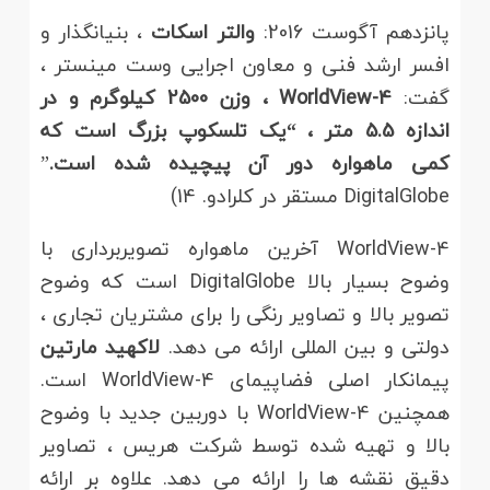
پانزدهم آگوست 2016:
والتر اسکات
، بنیانگذار و
افسر ارشد فنی و معاون اجرایی وست مینستر ،
گفت:
WorldView-4 ، وزن 2500 کیلوگرم و در
اندازه 5.5 متر ، “یک تلسکوپ بزرگ است که
کمی ماهواره دور آن پیچیده شده است.
”
DigitalGlobe مستقر در کلرادو. 14)
WorldView-4 آخرین ماهواره تصویربرداری با
وضوح بسیار بالا DigitalGlobe است که وضوح
تصویر بالا و تصاویر رنگی را برای مشتریان تجاری ،
دولتی و بین المللی ارائه می دهد.
لاکهید مارتین
پیمانکار اصلی فضاپیمای WorldView-4 است.
همچنین WorldView-4 با دوربین جدید با وضوح
بالا و تهیه شده توسط شرکت هریس ، تصاویر
دقیق نقشه ها را ارائه می دهد. علاوه بر ارائه