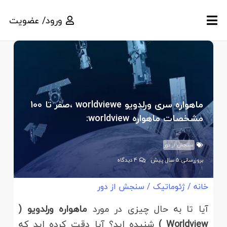
ورود/ عضویت
ماهواره سری ورلدویو worldviewe ،صفر تا 100
مشخصات ماهواره worldview:
سنجش از دور
بروزرسانی:
5 سال پیش
4
دیدگاه
خانه
/
ژئوماتیک
/
سنجش از دور
آیا تا به حال چیزی در مورد
ماهواره
ورلدویو
(
Worldview )
شنیده اید؟ آیا دقت کرده اید که