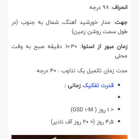
انحراف
: ۹۸ درجه
جهت
: مدار خورشید آهنگ، شمال به جنوب (در
طول سمت روشن زمین)
زمان عبور از استوا
: ۱۰:۳۰ دقیقه صبح به وقت
محلی
مدت زمان تکمیل یک تناوب : ۴۰ درجه
قدرت تفکیک
زمانی :
< 1 روز ( GSD ۱-M)
۴,۵ روز (< 20 روز آف نادیر)