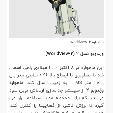
ماهواره worldview-2
ورلدویو
نسل 2 (WorldView-2)
این ماهواره در 8 اکتبر 2009 میلادی راهی آسمان
شد تا تصاویری با ایضاح بالا 0.46 سانتی متر پان
، 1.8 متر MS را به زمین ارسال کند.
ماهواره
ورلدویو
2
از سیستم جداسازی ارتعاش نوین سود
می برد که برای محموله مورد استفاده قرار می
گیرد تا لرزش ناشی از فضاپیما را کنترل کند.
همچنین ظرفیت WorldView-2 جهت پیمایش،