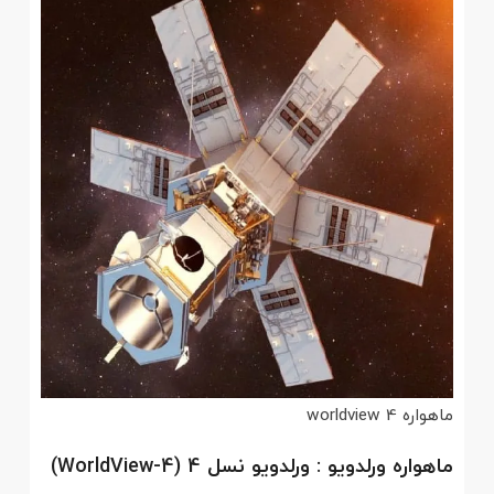
ماهواره worldview 4
ماهواره
ورلدویو
:
ورلدویو
نسل 4 (WorldView-4)