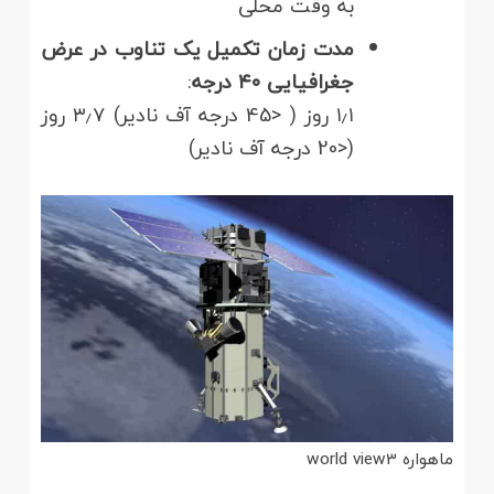
به وقت محلی
مدت زمان تکمیل یک تناوب در عرض
جغرافیایی ۴۰ درجه
:
۱٫۱ روز ( <45 درجه آف نادیر) ۳٫۷ روز
(<20 درجه آف نادیر)
ماهواره world view3