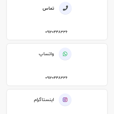
تماس
09120448336
واتساپ
09120448336
اینستاگرام