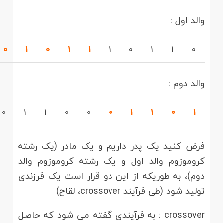
والد اول :
۰
۱
۰
۱
۱
۱
۰
۱
۱
۰
والد دوم :
۰
۱
۱
۰
۰
۰
۱
۱
۰
۱
فرض کنید یک پدر داریم و یک مادر (یک رشته
کروموزوم والد اول و یک رشته کروموزوم والد
دوم)، به طوریکه از این دو قرار است یک فرزندی
تولید شود (طی فرآیند crossover، لقاح)
crossover : به فرآیندی گفته می شود که حاصل