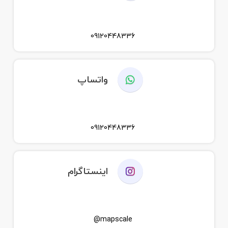
09120448336
واتساپ
09120448336
اینستاگرام
mapscale@