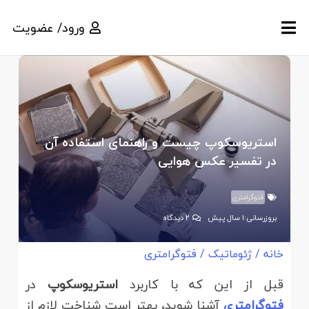
ورود/ عضویت
استریوسکوپ چیست و راهنمای استفاده آن
در تفسیر عکس هوایی
فتوگرامتری
بروزرسانی:
1 سال پیش
2
دیدگاه
خانه
/
ژئوماتیک
/
فتوگرامتری
قبل از این که با کاربرد
استریوسکوپ
در
فتوگرامتری
آشنا شوید، بهتر است شناخت لازم از