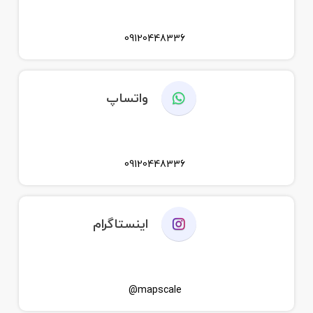
09120448336
واتساپ
09120448336
اینستاگرام
mapscale@