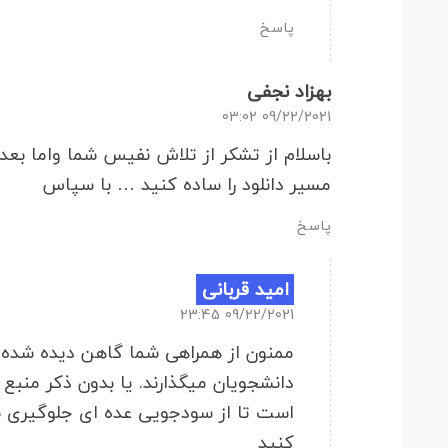
پاسخ
بهزاد نجفی
09/22/2021 03:02
باسلام از تشکر از تلاش نفیس شما واما بع
مسیر دانلود را ساده کنید … با سپاس
پاسخ
امید قربانی
09/22/2021 23:45
ممنون از همراهی شما گاهن دیده شده عد
دانشجویان میگذارند. یا بدون ذکر منبع 
است تا از سودجویی عده ای جلوگیری شو
کنید