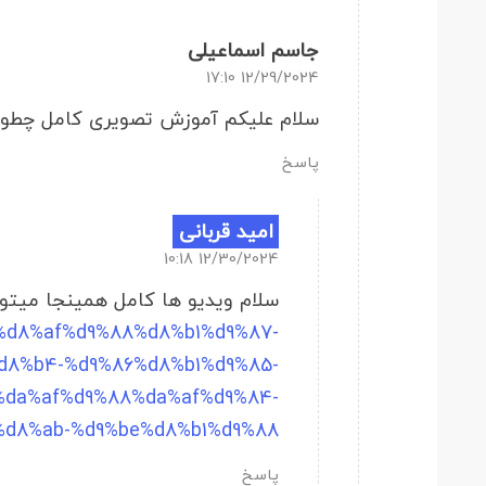
جاسم اسماعیلی
12/29/2024 17:10
سلام علیکم آموزش تصویری کامل چطور
پاسخ
امید قربانی
12/30/2024 10:18
سلام ویدیو ها کامل همینجا میتو
rse/%d8%af%d9%88%d8%b1%d9%87-
8%b4-%d9%86%d8%b1%d9%85-
%da%af%d9%88%da%af%d9%84-
d8%ab-%d9%be%d8%b1%d9%88/
پاسخ