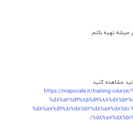
 میشه تهیه بکنم
نید مشاهده کنید
https://mapscale.ir/training-cou
%d8%a2%d9%85%d9%88%d8%b2%d
%d8%a7%d9%81%d8%b2%d8%a7%d8%b1-
%d8%a7%d8%b1%