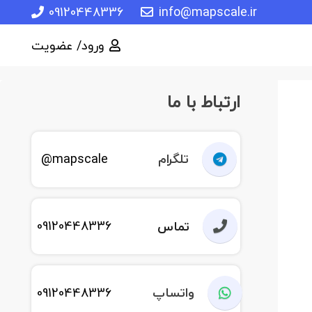
09120448336
info@mapscale.ir
ورود/ عضویت
ارتباط با ما
تلگرام
mapscale@
09120448336
تماس
واتساپ
09120448336