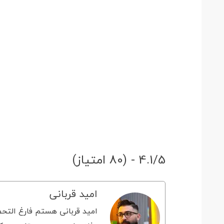
4.1/5 - (80 امتیاز)
امید قربانی
امید قربانی هستم فارغ التحص