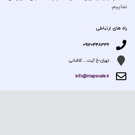
نماییم.
راه های ارتباطی
09120448336
تهران-خ آیت… کاشانی
info@mapscale.ir
لینک های مهم
خدمات نقشه برداری
تفسیر عکس های هوایی
نقشه یو تی ام