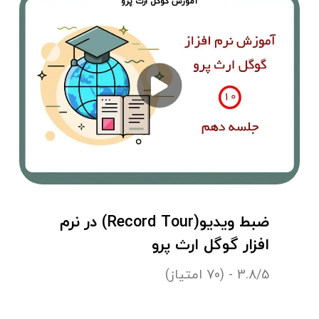
آموزش گوگل ارث پرو
ضبط ویدیو(Record Tour) در نرم
افزار گوگل ارث پرو
3.8/5 - (70 امتیاز)