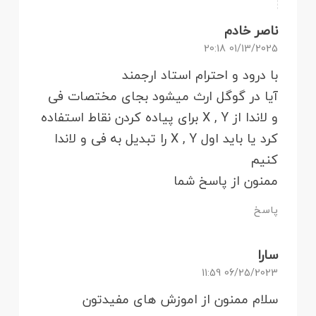
ناصر خادم
01/13/2025 20:18
با درود و احترام استاد ارجمند
آیا در گوگل ارث میشود بجای مختصات فی
و لاندا از X , Y برای پیاده کردن نقاط استفاده
کرد یا باید اول X , Y را تبدیل به فی و لاندا
کنیم
ممنون از پاسخ شما
پاسخ
سارا
06/25/2023 11:59
سلام ممنون از اموزش های مفیدتون