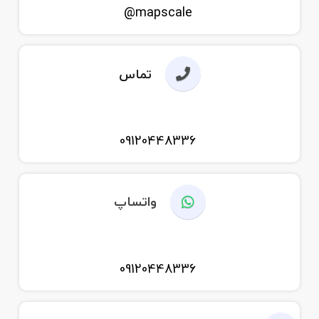
mapscale@
تماس
09120448336
واتساپ
09120448336