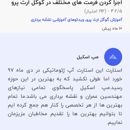
اجرا کردن فرمت های مختلف در گوگل ارث پرو
م
م
4.2/5 - (192 امتیاز)
5
آموزش گوگل ارث پرو
,
ویدئوهای آموزشی نقشه برداری
10 ماه پیش
آ
مپ اسکیل
استارت این استارت آپ ژئوماتیکی در دی ماه ۹۷
خورد اما طولی نکشید که به بهترین در این حوزه
رسید.مپ اسکیل پاسخگوی تمامی نیازهای
مهندسین عمران و نقشه برداری می باشد.ما تمام
بهترین ها از هر تخصصی را کنار هم جمع کرده ایم
تا بتوانیم بهترین ها را تقدیم مخاطبان عزیزمان
نماییم.