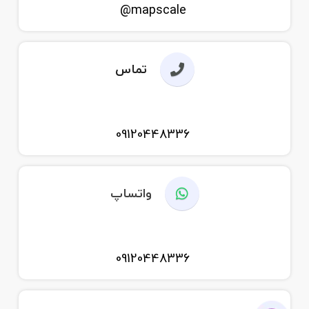
mapscale@
تماس
09120448336
واتساپ
09120448336