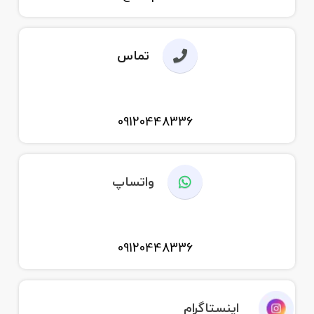
تماس
09120448336
واتساپ
09120448336
اینستاگرام