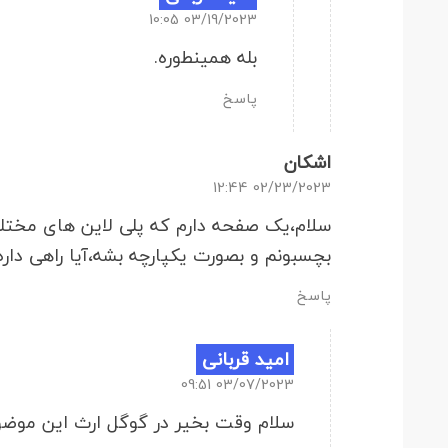
03/19/2023 10:05
بله همینطوره.
پاسخ
اشکان
02/23/2023 12:44
سلام،یک صفحه دارم که پلی لاین های مختلف
بچسبونم و بصورت یکپارچه بشه،آیا راهی داره
پاسخ
امید قربانی
03/07/2023 09:51
سلام وقت بخیر در گوگل ارث این موضو