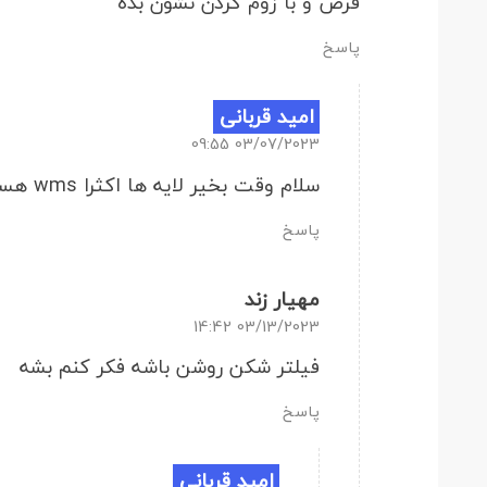
فرض و با زوم کردن نشون بده
پاسخ
امید قربانی
03/07/2023 09:55
سلام وقت بخیر لایه ها اکثرا wms هستن و ممکن از طرف کمپانی مسدود بشه.
پاسخ
مهیار زند
03/13/2023 14:42
فیلتر شکن روشن باشه فکر کنم بشه
پاسخ
امید قربانی