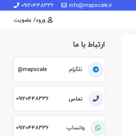
09120448336
info@mapscale.ir
ورود/ عضویت
ارتباط با ما
تلگرام
mapscale@
09120448336
تماس
واتساپ
09120448336