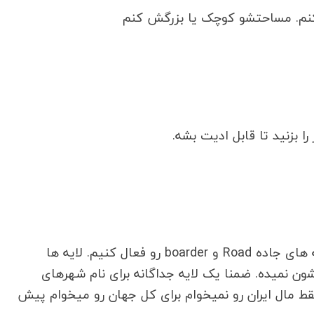
کنم. مساحتشو کوچک یا بزرگش کنم
 بزنید تا قابل ادیت بشه.
سلام ممنون از مطالبتون. چطور میتونیم لایه های جاده Road و boarder رو فعال کنیم. لایه ها
ون نمیده. ضمنا یک لایه جداگانه برای نام شهرهای
فه کردم. اما فقط مال ایران رو نمیخوام برای کل جهان رو میخوام پیش