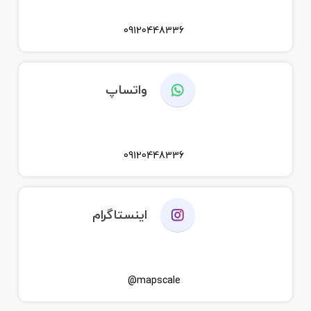
09120448336
واتساپ
09120448336
اینستاگرام
mapscale@