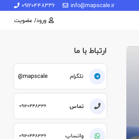
09120448336
info@mapscale.ir
ورود/ عضویت
ارتباط با ما
تلگرام
mapscale@
تماس
09120448336
واتساپ
09120448336