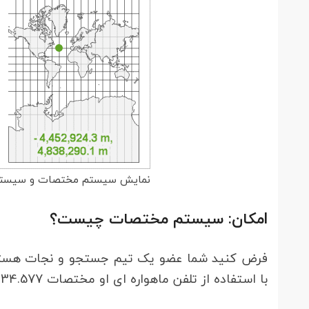
نمایش سیستم مختصات و سیستم
lمکان: سیستم مختصات چیست؟
فرض کنید شما عضو یک تیم جستجو و نجات هستید 
با استفاده از تلفن ماهواره ای او مختصات 134.577 ° E ، 24.006 ° Sثبت شده است. واقعا او در کجا قرار دارد؟