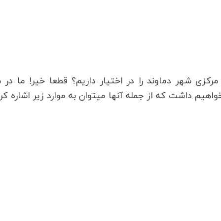
در مپ اسکیل صرفا نقشه هوایی بخش‎های مرکزی شهر دماوند را در اختیار داریم؟ قطعا خیر! ما 