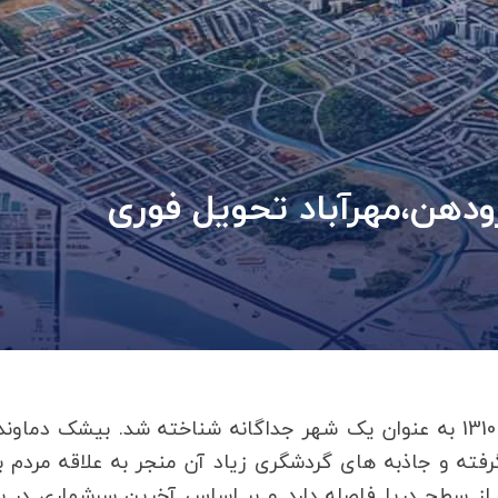
ودهن،مهرآباد تحویل فوری
سفید پوش ‎ترین شهر ایران یعنی دماوند، در سال 1310 به عنوان یک شهر جداگانه شناخته شد. بی‏شک دماو
ترین بخش‎های تهران قرار گرفته و جاذبه های گردشگری زیاد آن منجر به علاقه مردم 
 این منطقه شده است. این شهر 1960 متر از سطح دریا فاصله دارد و بر اساس آخرین سرشماری د