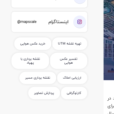
اینستاگرام
mapscale@
تهیه نقشه UTM
خرید عکس هوایی
تفسیر عکس
نقشه برداری با
هوایی
پهپاد
ارزیابی املاک
نقشه برداری مسیر
کارتوگرافی
پردازش تصاویر
ند در
برای
ر سال