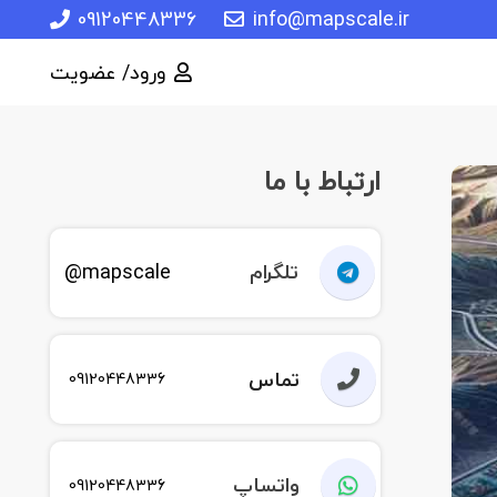
09120448336
info@mapscale.ir
ورود/ عضویت
ارتباط با ما
تلگرام
mapscale@
تماس
09120448336
واتساپ
09120448336