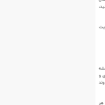
ید،
ایت
قشه
ی و
اوند
ند یا هر