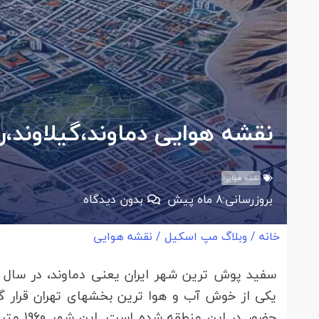
نقشه هوایی دماوند،گیلاوند،ر
نقشه هوایی
بروزرسانی:
8 ماه پیش
بدون دیدگاه
خانه
/
وبلاگ مپ اسکیل
/
نقشه هوایی
یکی از خوش ‎آب ‎و هوا 
حضور در