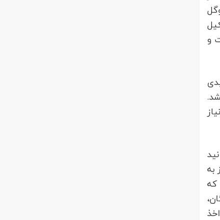
ویس‎هایی مانند گوگل
 اسکیل
ضات و
از سال‎های ابتدایی دهه 30 خورشیدی
 نظر گرفته می‏شد.
 نیاز
نید
اف سایر سازمان‎ها و مراکز به
که
گان،
اخذ