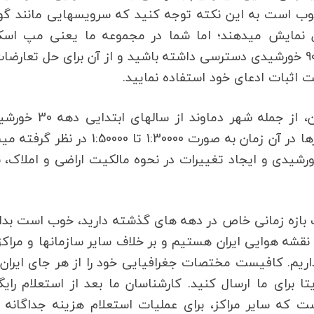
شهر و استان دیگری دسترسی داشته باشیم. اما خوب است به این نکته توجه کنید که سر
مپ، عکس و نقشه هوایی دماوند را در زمان حال نمایش می‎دهند؛ اما شما در مجموعه ما یعنی مپ
می‎توانید به نقشه هوایی دماوند از دهه 30 تا دهه 90 خورشیدی دسترسی داشته باشید و از آن برای حل تعار
فرایند نقشه ‏برداری هوایی از شهرهای مختلف ایران، از جمله شهر دماوند 
شروع شد. مقیاس نقشه هوایی دماوند و سایر شهرها در آن زمان به صورت 1:30000 تا 1:50000 در
ر کلی به دلیل بروز انقلاب سفید در دهه 40 خورشیدی و ایجاد تغییرات در نحوه مالکیت اراضی و املاک،
 بازه زمانی خاص در دهه های گذشته دارید، خوب است بدا
که ما اینجا در مپ اسکیل بزرگ‎ترین آرشیو عکس و نقشه هوایی ایران هستیم و بر خل
م. کافیست مختصات جغرافیایی خود را از هر جای ایران 
رام، واتساپ یا ایتا برای ما ارسال کنید. کارشناسان ما بعد از استعلام رای
است که سایر مراکز، برای عملیات استعلام هزینه جداگانه 