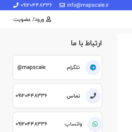
09120448336
info@mapscale.ir
ورود/ عضویت
ارتباط با ما
تلگرام
mapscale@
09120448336
تماس
واتساپ
09120448336