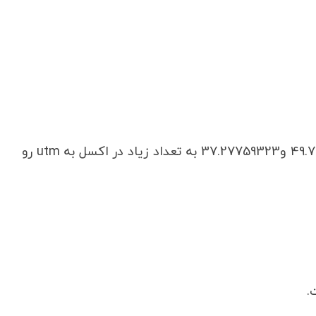
نحوه تبدیل نقاط درجه به بطور مثال49.77064812 و37.27759323 به تعداد زیاد در اکسل به utm رو
.