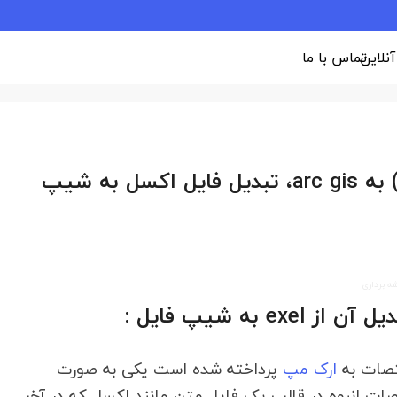
 آنلاین
تماس با ما
وارد مختصات از فایل اکسل(exel) به arc gis، تبدیل فایل اکسل به شیپ
ه برداری
ختصات به
ارک مپ
پرداخته شده است یکی به صورت
 انبوه در قالب یک فایل متن مانند اکسل که در آخر