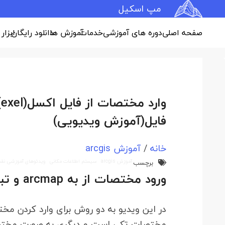
مپ اسکیل
صفحه اصلی
دوره های آموزشی
خدمات
آموزش ها
دانلود رایگان
ابزار
فایل(آموزش ویدیویی)
خانه
/
آموزش arcgis
آموزش arcgis
سیستم اطلاعات مکانی
ویدئوهای آموزشی نقش
برچسب
ورود مختصات از به arcmap و تبدیل آن از exel به شیپ فایل :
در این ویدیو به دو روش برای وارد کردن م
مختصات تکی است و دیگری به صورت مختصات