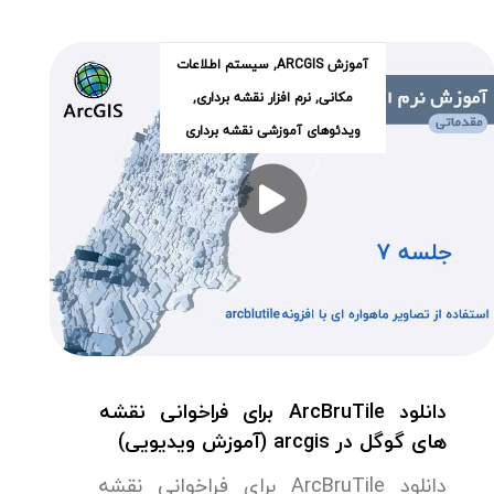
آموزش ARCGIS
,
سیستم اطلاعات
مکانی
,
نرم افزار نقشه برداری
,
ویدئوهای آموزشی نقشه برداری
دانلود ArcBruTile برای فراخوانی نقشه
های گوگل در arcgis (آموزش ویدیویی)
دانلود ArcBruTile برای فراخوانی نقشه