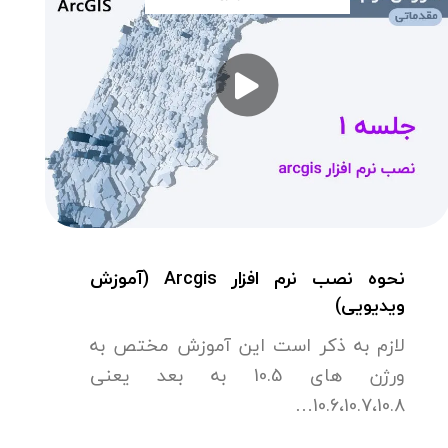
نحوه نصب نرم افزار Arcgis (آموزش
ویدیویی)
لازم به ذکر است این آموزش مختص به
ورژن های 10.5 به بعد یعنی
10.6،10.7،10.8…