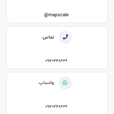
mapscale@
تماس
09120448336
واتساپ
09120448336