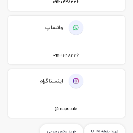
09120448336
واتساپ
09120448336
اینستاگرام
mapscale@
تهیه نقشه UTM
خرید عکس هوایی