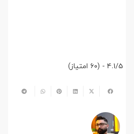
4.1/5 - (60 امتیاز)