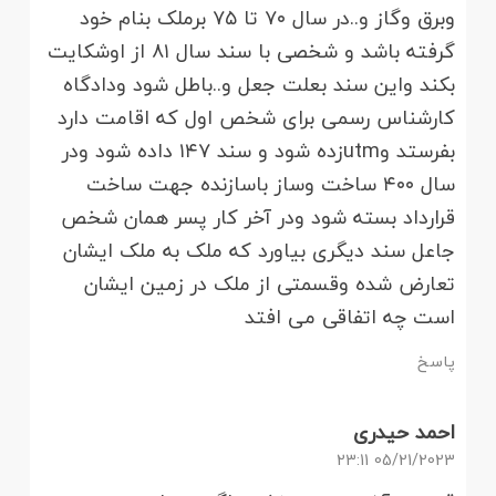
وبرق وگاز و..در سال ۷۰ تا ۷۵ برملک بنام خود
گرفته باشد و شخصی با سند سال ۸۱ از اوشکایت
بکند واین سند بعلت جعل و..باطل شود ودادگاه
کارشناس رسمی برای شخص اول که اقامت دارد
بفرستد وutmزده شود و سند ۱۴۷ داده شود ودر
سال ۴۰۰ ساخت وساز باسازنده جهت ساخت
قرارداد بسته شود ودر آخر کار پسر همان شخص
جاعل سند دیگری بیاورد که ملک به ملک ایشان
تعارض شده وقسمتی از ملک در زمین ایشان
است چه اتفاقی می افتد
پاسخ
احمد حیدری
05/21/2023 23:11