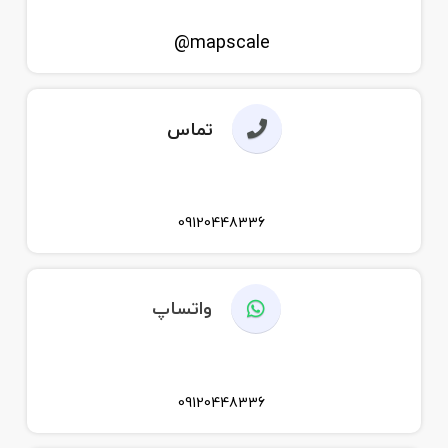
mapscale@
تماس
09120448336
واتساپ
09120448336