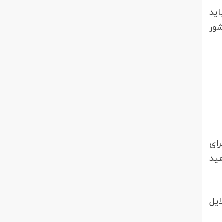
ید
شور
رای
هید
ایل