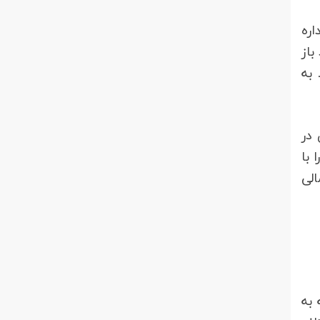
اره
باز
 به
 در
 با
الی
 به