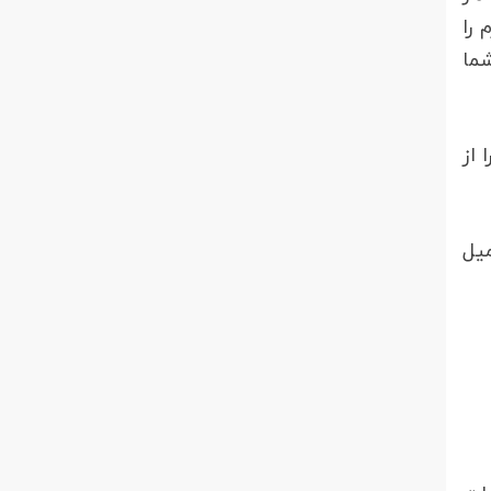
 را
شما
 از
یل