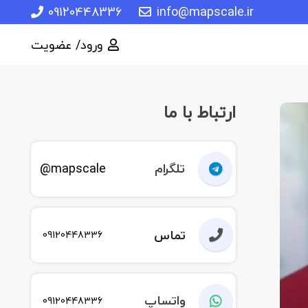
09120448336
info@mapscale.ir
ورود/ عضویت
ارتباط با ما
تلگرام
mapscale@
تماس
09120448336
واتساپ
09120448336