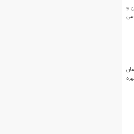
ن و
 می
سان
هره