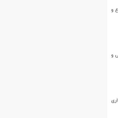
ع و
ی و
اری