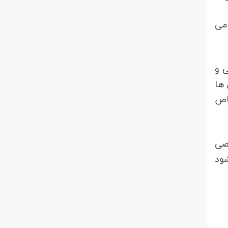
 می
ی و
 ها
اص
صی
ود