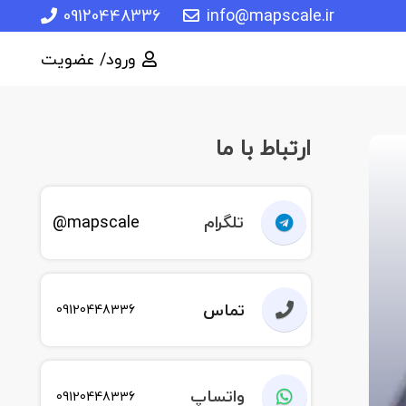
09120448336
info@mapscale.ir
ورود/ عضویت
ارتباط با ما
تلگرام
mapscale@
تماس
09120448336
واتساپ
09120448336