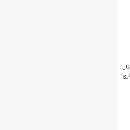
نال
اری