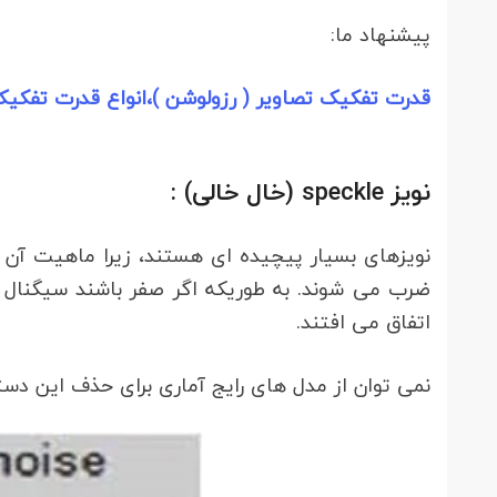
پیشنهاد ما:
قدرت تفکیک تصاویر ( رزولوشن )،انواع قدرت تفکی
نویز speckle (خال خالی) :
نویزهای بسیار پیچیده ای هستند، زیرا ماهیت آن 
ضرب می شوند. به طوریکه اگر صفر باشند سیگنال را
اتفاق می افتند.
نمی توان از مدل های رایج آماری برای حذف این دسته