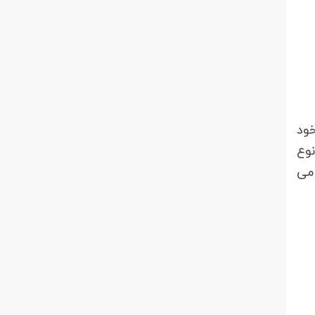
خود
نوع
می