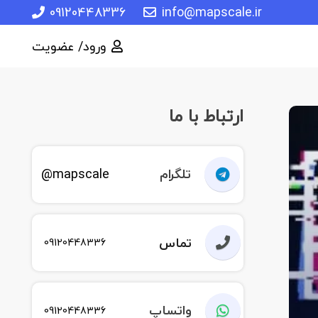
09120448336
info@mapscale.ir
ورود/ عضویت
ارتباط با ما
تلگرام
mapscale@
تماس
09120448336
واتساپ
09120448336