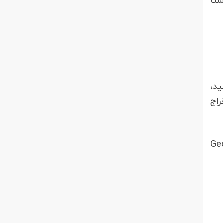
نا
ید،
راج
کسل ها استفاده می شود، Geometric