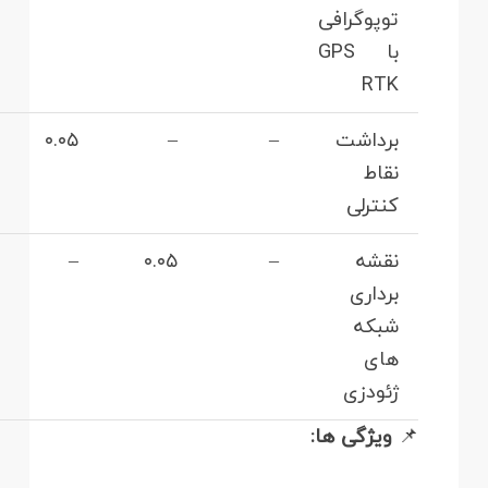
توپوگرافی
با GPS
RTK
برداشت
–
–
۰.۰۵
نقاط
کنترلی
نقشه‌
–
۰.۰۵
–
برداری
شبکه‌
های
ژئودزی
📌
ویژگی‌ ها: