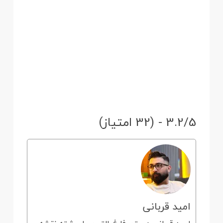
3.2/5 - (32 امتیاز)
امید قربانی