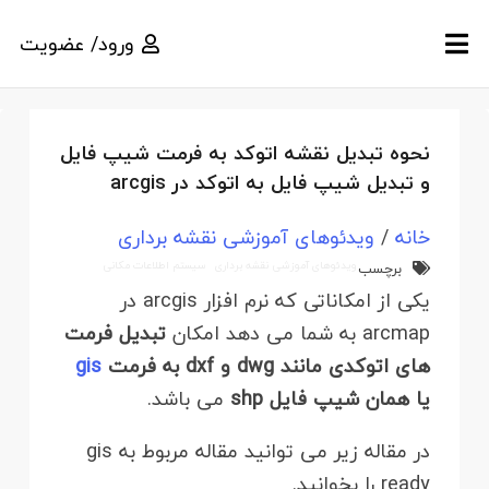
ورود/ عضویت
نحوه تبدیل نقشه اتوکد به فرمت شیپ فایل
و تبدیل شیپ فایل به اتوکد در arcgis
خانه
/
ویدئوهای آموزشی نقشه برداری
ویدئوهای آموزشی نقشه برداری
سیستم اطلاعات مکانی
برچسب
یکی از امکاناتی که نرم افزار arcgis در
arcmap به شما می دهد امکان
تبدیل فرمت
های اتوکدی مانند dwg و dxf به فرمت
gis
یا همان شیپ فایل shp
می باشد.
در مقاله زیر می توانید مقاله مربوط به gis
ready را بخوانید.