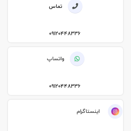
تماس
09120448336
واتساپ
09120448336
اینستاگرام