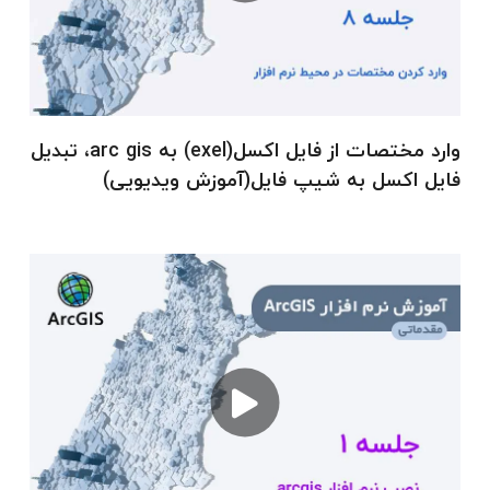
ArcMap تا آموزش ابزارهای تحلیلی و اجرای پروژه
های واقعی به صورت پروژه محور پرداخته شده
است.
وارد مختصات از فایل اکسل(exel) به arc gis، تبدیل
اهداف اصلی دوره
فایل اکسل به شیپ فایل(آموزش ویدیویی)
آشنایی کامل با مفاهیم پایه GIS و نرم افزار
ArcGIS
آموزش نصب و راه اندازی ArcGIS نسخه های
10.5 تا 10.8
معرفی و آموزش ساختار محیط ArcMap و
منوها
آموزش انواع داده های مکانی و جدول
اطلاعاتی