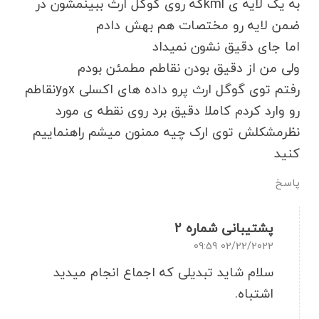
به یک لایه ی kmlکه روی گوگل ارث ببینمشون در
افرادی که قصد ورود به بازار کار GIS و نقشه برداری را
ضمن لایه رو مختصات هم بهش دادم
دارند
اما جای دقیق نشون نمیداد
ولی من از دقیق بودن نقاطم مطمئن بودم
پژوهشگران و مدیران پروژه های کاداستر و مدیریت
رفتم توی گوگل ارث پرو داده های اکسلی xوyنقاطم
اراضی
رو وارد کردم کاملا دقیق برد روی نقطه ی مورد
نظرمشکلش توی ارک چیه ممنون میشم راهنماییم
چرا یادگیری ArcGIS اهمیت دارد؟
کنید
در دنیای امروز، تصمیم گیری مبتنی بر داده های
پاسخ
مکانی نه تنها در پروژه های فنی، بلکه در کسب
وکارها، مدیریت شهری و حتی زندگی روزمره نقش
پشتیبانی شماره 2
حیاتی دارد. توانایی کار با ArcGIS، به منزله آشنایی
02/22/2022 09:59
با یکی از مهم ترین ابزارهای تحلیل و مدیریت
سلام شاید تبدیلی که اجماع انجام میدید
اطلاعات جغرافیایی است. کسانی که با ArcGIS آشنا
اشتباه.
هستند، می توانند نقشه تهیه کنند، تحلیل های