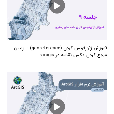
مدیریت منابع زمین، برنامه ریزی شهری، محیط
زیست، حمل ونقل، خدمات شهری، کاداستر، زمین
شناسی، کشاورزی دقیق، مدیریت بحران و حتی
بازاریابی مکان محور گسترش یافته است. با
یادگیری ArcGIS می توان قابلیت های تحلیل
مکانی و تصمیم گیری مبتنی بر موقعیت را به
آموزش ژئورفرنس کردن (georeference) یا زمین
مجموعه مهارت های حرفه ای خود اضافه کرد.
مرجع کردن عکس نقشه در arcgis:
معرفی دوره رایگان آموزش مقدماتی ArcGIS
دوره رایگان آموزش مقدماتی ArcGIS به صورت
ویدیویی و متنی ارائه شده تا کاربران بتوانند به
آسانی و در هر زمان، به مطالب آموزشی دسترسی
داشته باشند. در این دوره، از ابتدایی ترین مراحل
مانند نصب نرم افزار و آشنایی با محیط کاربری