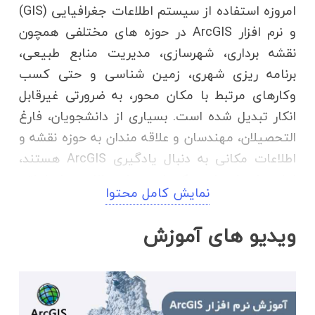
امروزه استفاده از سیستم اطلاعات جغرافیایی (GIS)
و نرم افزار ArcGIS در حوزه های مختلفی همچون
نقشه برداری، شهرسازی، مدیریت منابع طبیعی،
برنامه ریزی شهری، زمین شناسی و حتی کسب
وکارهای مرتبط با مکان محور، به ضرورتی غیرقابل
انکار تبدیل شده است. بسیاری از دانشجویان، فارغ
التحصیلان، مهندسان و علاقه مندان به حوزه نقشه و
اطلاعات مکانی به دنبال یادگیری ArcGIS هستند،
اما در ابتدای راه ممکن است با سوالات و ابهاماتی
نمایش کامل محتوا
مانند نحوه شروع آموزش، منابع معتبر و شیوه
یادگیری عملی مواجه شوند.
در اینجا یک دوره رایگان
ویدیو های آموزش
و جامع آموزش مقدماتی ArcGIS طراحی شده که با
زبانی ساده و به صورت گام به گام، مسیر ورود به
دنیای GIS را هموار می کند. این آموزش ها بدون
نیاز به پیش زمینه تخصصی، تمامی مباحث پایه را