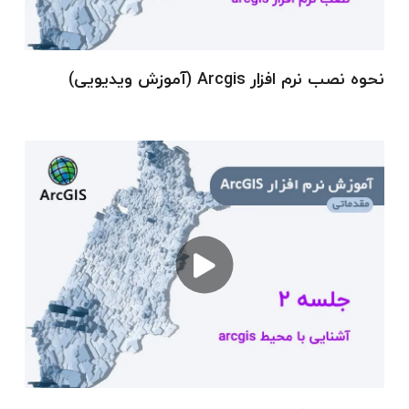
آموزش فراخوانی داده ها و تصاویر به نرم افزار
ژئورفرنس کردن (Georeference) یا زمین
نحوه نصب نرم افزار Arcgis (آموزش ویدیویی)
مرجع کردن نقشه ها
تعیین و تغییر سیستم مختصات
(Coordinate System)
کار با ابزارهای تحلیلی مانند Buffer،
Intersect، Clip، Union و Dissolve
تبدیل داده های اکسل به شیپ فایل و وارد
کردن مختصات
استفاده از افزونه ArcBruTile برای بارگذاری
نقشه های آنلاین
ارائه نکات کاربردی جهت افزایش سرعت و دقت در