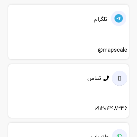
تلگرام
mapscale@
تماس
09120448336
واتساپ