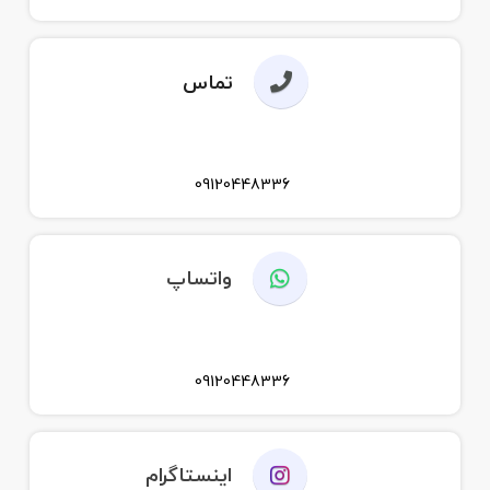
تماس
09120448336
واتساپ
09120448336
اینستاگرام