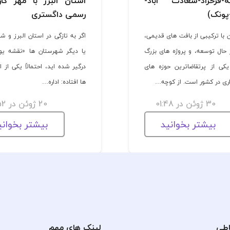
ه-فرحزاد-سعادت اباد-
استان البرز با مهر کا
پونک)
رسمی داگستری
 با ترکیبی از بافت های قدیمی،
اگر به تازگی در استان البرز و ش
 حال توسعه، و پروژه های بزرگ
یا دیگر شهرستان ها «نقشه یو
کی از پرتقاضاترین حوزه های
درگیر شده اید، احتمالاً یکی از ا
اری در کشور است. از کوچه…
ها افتاده: اداره…
30 ژوئن در 01:48
20 ژوئن در 14:52
بیشتر بخوانید
بیشتر بخوانی
اطی
لینک های مهم