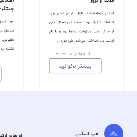
قدیم و بروز
(صادقی
چیتگر-
استان کرمانشاه در طول تاریخ محل بروز
غرب تهران
اتفاقات شگرف بوده است. این استان یکی
مناطق در
از مراکز اصلی سکونت مادها بود و با نام
مقیاس، ی
ایالت ماد شناخته می‌شد. طی دوره…
نقشه برد
11 جولای در 00:00
بیشتر بخوانید
مپ اسکیل
راه های ارتب