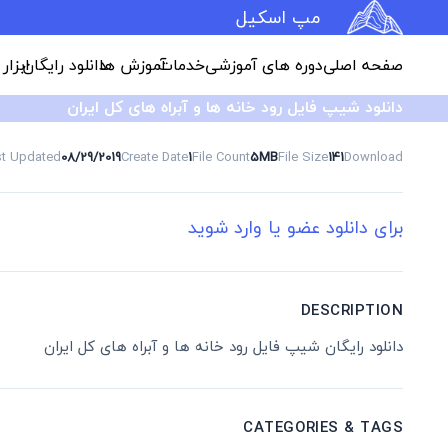
مپ اسکیل
صفحه اصلی
دوره های آموزشی
خدمات
آموزش ها
دانلود رایگان
ابزار
دانلود شیپ فایل رود خانه ها و آبراه های کل ایران
st Updated
08/29/2019
Create Date
1
File Count
5MB
File Size
141
Download
برای دانلود عضو یا وارد شوید
DESCRIPTION
دانلود رایگان شیپ فایل رود خانه ها و آبراه های کل ایران
CATEGORIES & TAGS