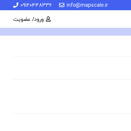
09120448336
info@mapscale.ir
ورود/ عضویت