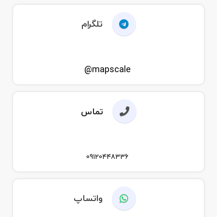
تلگرام
mapscale@
تماس
09120448336
واتساپ