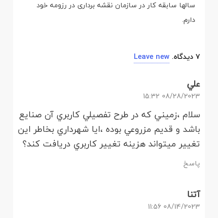
سالها سابقه کار در سازمان نقشه برداری در رزومه خود
دارم.
7
دیدگاه
.
Leave new
علي
08/28/2023 15:32
سلام ،زميني كه در طرح تفصيلي كاربري آن صنايع
باشد و قديم مزروعي بوده ،ايا شهرداري بخاطر اين
تغيير ميتواند هزينه تغيير كاربري دريافت كند؟
پاسخ
آتنا
08/14/2023 11:56