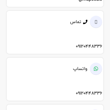
تماس
09120448336
واتساپ
09120448336