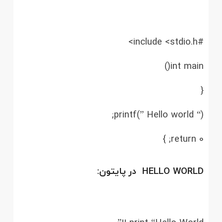
#include <stdio.h>
int main()
{
printf(” Hello world “);
return 0; }
HELLO WORLD در پایتون: