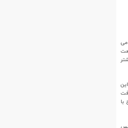
 می
عت
تر
این
ورت گرفت
با
کس