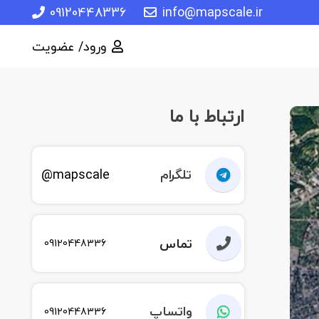
09120448336
info@mapscale.ir
ورود/ عضویت
ارتباط با ما
تلگرام
mapscale@
تماس
09120448336
واتساپ
09120448336