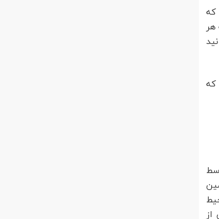
که
 هر
ید
 که
سط
ین
یط
از