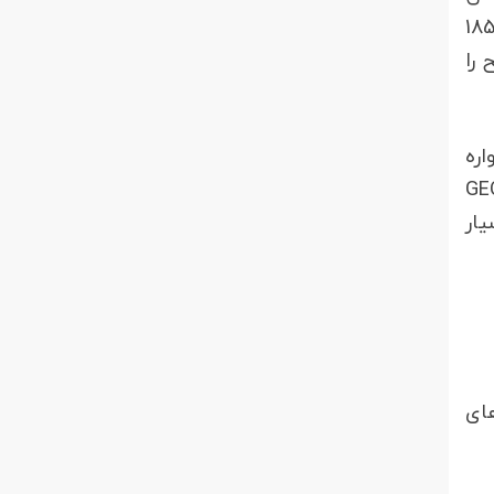
هواره ای واید است و سطح زیادی را پوشش می دهد یک فریم TM دارای پوششی به ابعاد 185 کیلومتر در 185
 را
اره
 در ماهواره ASTER هر دو روز یکبار، در ماهواره GEOES
یار
های