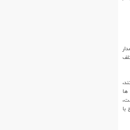
دار
تلف
ند،
ها
ت،
با