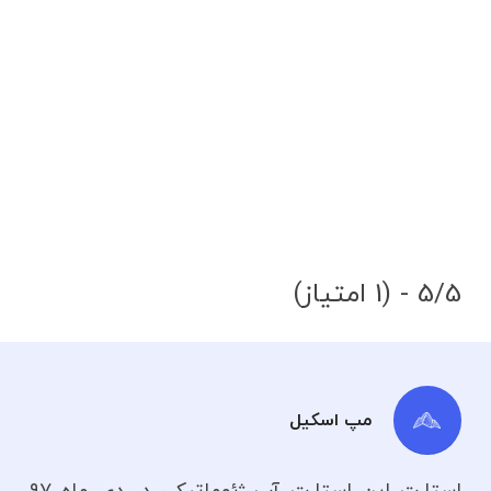
5/5 - (1 امتیاز)
مپ اسکیل
استارت این استارت آپ ژئوماتیکی در دی ماه ۹۷