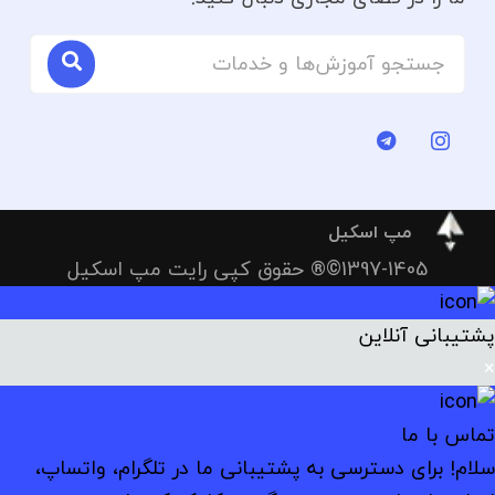
مپ اسکیل
1397-1405©® حقوق کپی رایت مپ اسکیل
پشتیبانی آنلاین
×
تماس با ما
سلام! برای دسترسی به پشتیبانی ما در تلگرام، واتساپ،