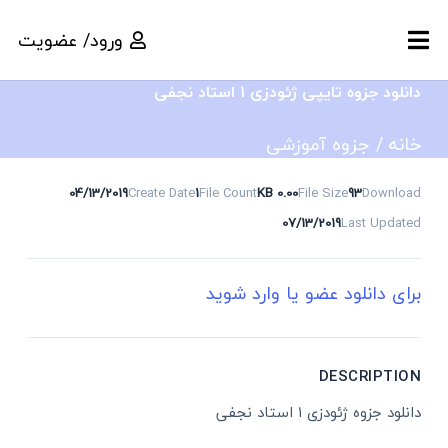
ورود/ عضویت
دانلود جزوه تایپی ژئودزی ۱ استاد نجفی
خانه
/
جزوه آموزشی
04/13/2019
Create Date
1
File Count
0.00 KB
File Size
93
Download
07/13/2019
Last Updated
برای دانلود عضو یا وارد شوید
DESCRIPTION
دانلود جزوه ژئودزی ۱ استاد نجفی