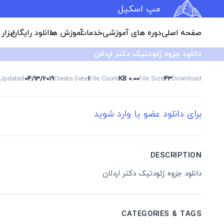
مپ اسکیل
صفحه اصلی
دوره های آموزشی
خدمات
آموزش ها
دانلود رایگان
ابزار
دانلود جزوه ژئودتیک دکتر اردلان
 Updated
04/13/2019
Create Date
1
File Count
0.00 KB
File Size
43
Download
برای دانلود عضو یا وارد شوید
DESCRIPTION
دانلود جزوه ژئودتیک دکتر اردلان
CATEGORIES & TAGS