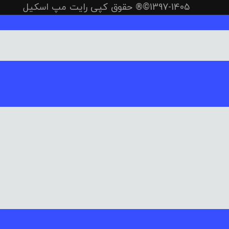
1397-1405©® حقوق کپی رایت مپ اسکیل