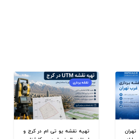
نقشه برداری
هران
تهیه نقشه یو تی ام در کرج و