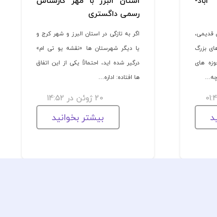
اباد-
استان البرز با مهر کارشناس
رسمی داگستری
ی قدیمی،
اگر به تازگی در استان البرز و شهر کرج و
ای بزرگ
یا دیگر شهرستان ها «نقشه یو تی ام»
وزه های
درگیر شده اید، احتمالاً یکی از این اتفاق
وچه…
ها افتاده: اداره…
20 ژوئن در 14:52
د
بیشتر بخوانید