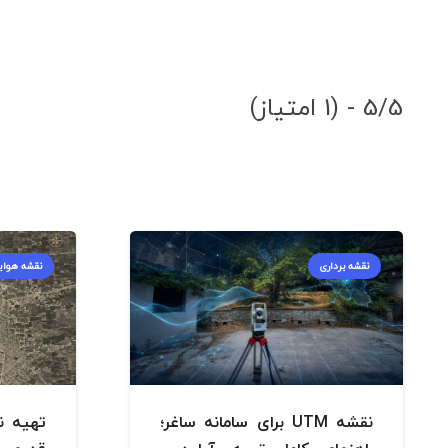
5/5 - (1 امتیاز)
نقشه برداری
نقشه هوای
نقشه UTM برای سامانه ساغر؛
تهیه ن