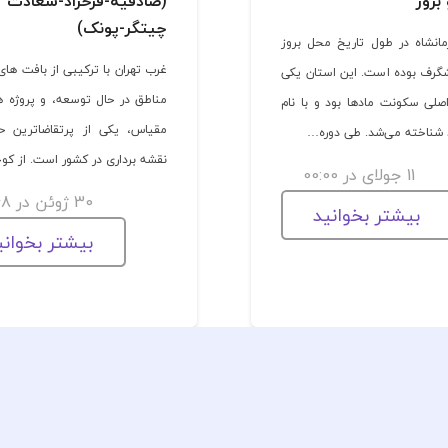
بروز
(صادقیه-فرحزاد-سعادت 
چیتگر-پونک)
مانشاه در طول تاریخ محل بروز
غرب تهران با ترکیبی از بافت ها
شگرف بوده است. این استان یکی
مناطق در حال توسعه، و پروژه ه
اصلی سکونت مادها بود و با نام
مقیاس، یکی از پرتقاضاترین ح
د شناخته می‌شد. طی دوره…
نقشه برداری در کشور است. از ک
11 جولای در 00:00
30 ژوئن در 01:48
بیشتر بخوانید
بیشتر بخوانی