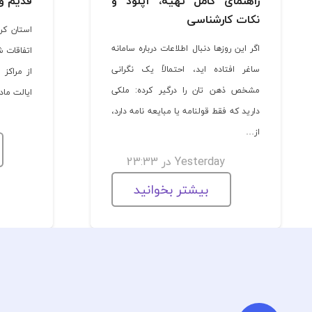
راهنمای کامل تهیه، آپلود و
قدیم و 
نکات کارشناسی
استان کر
اگر این روزها دنبال اطلاعات درباره سامانه
اتفاقات 
ساغر افتاده اید، احتمالاً یک نگرانی
از مراکز 
مشخص ذهن تان را درگیر کرده: ملکی
ایالت ما
دارید که فقط قولنامه یا مبایعه نامه دارد،
از…
Yesterday در 23:33
بیشتر بخوانید