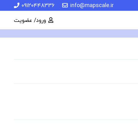
09120448336
info@mapscale.ir
ورود/ عضویت